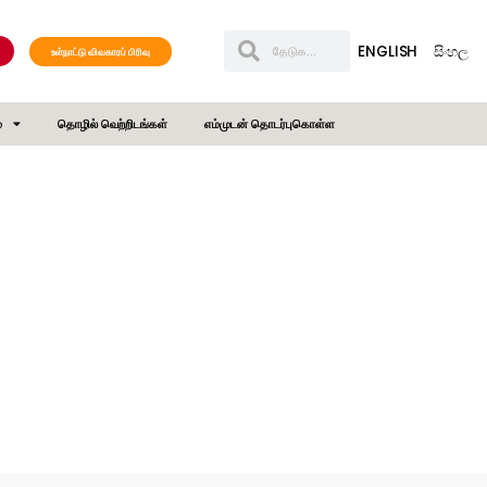
ENGLISH
සිංහල
உள்நாட்டு விவகாரப் பிரிவு
்
தொழில் வெற்றிடங்கள்
எம்முடன் தொடர்புகொள்ள