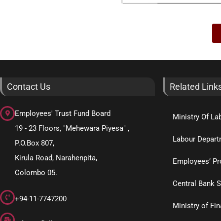
Contact Us
Related Link
Employees' Trust Fund Board
Ministry Of La
19 - 23 Floors, "Mehewara Piyesa" ,
Labour Depart
P.O.Box 807,
Kirula Road, Narahenpita,
Employees’ Pr
Colombo 05.
Central Bank S
+94-11-7747200
Ministry of Fi