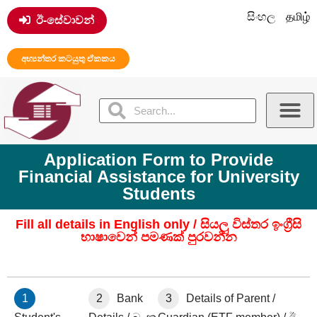
සිංහල
தமிழ்
ඊ-සේවාවන්
අභ්‍යන්තර කටයුතු ඒකකය
Application Form to Provide
Financial Assistance for University
Students
Fill all details in English only / සියලු විස්තර ඉංග්‍රීසි
භාෂාවෙන් පමණක් පුරවන්න
1
2
Bank
3
Details of Parent /